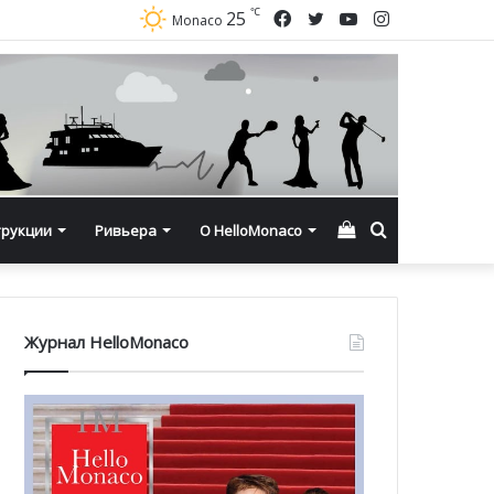
℃
Facebook
Twitter
YouTube
Instagram
25
Monaco
Смотреть
Искать
трукции
Ривьера
О HelloMonaco
корзину
Журнал HelloMonaco