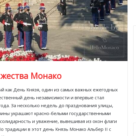
жества Монако
й как День Князя, один из самых важных ежегодных
ественный день независимости и впервые стал
 года. За несколько недель до празднования улицы,
азины украшают красно-белыми государственными
солидарность и уважение, вывешивая из окон флаги
о традиции в этот день Князь Монако Альбер II с