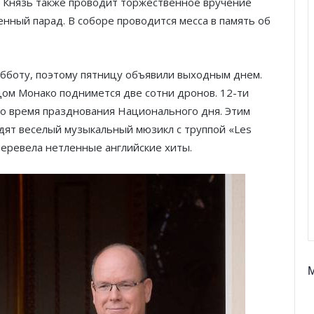
. Князь также проводит торжественное вручение
енный парад. В соборе проводится месса в память об
убботу, поэтому пятницу объявили выходным днем.
цом Монако поднимется две сотни дронов. 12-ти
во время празднования Национального дня. Этим
видят веселый музыкальный мюзикл с труппой «Les
 перевела нетленные английские хиты.