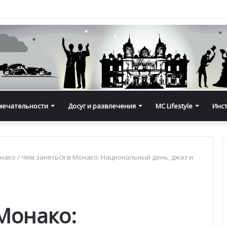
мечательности
Досуг и развлечения
MC Lifestyle
Инс
онако
/
Чем заняться в Монако: Национальный день, джаз и
Монако: