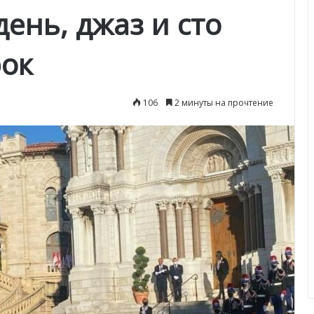
ень, джаз и сто
ок
106
2 минуты на прочтение