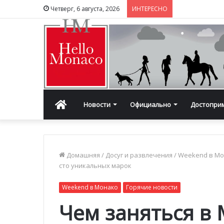
Четверг, 6 августа, 2026
ИНТЕРЕСНО
Главная
Новости
Официально
Достопри
Домашняя
/
Досуг и развлечения
/
Weekend в М
сто уникальных марок
Weekend в Монако
Горячие новости
Чем заняться в 