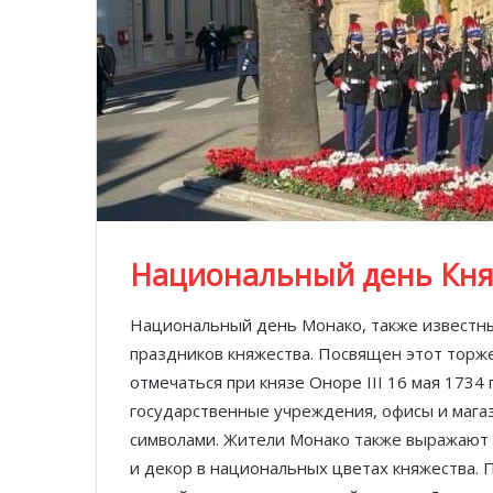
Национальный день Кня
Национальный день Монако, также известны
праздников княжества. Посвящен этот торж
отмечаться при князе Оноре III 16 мая 1734
государственные учреждения, офисы и маг
символами. Жители Монако также выражают 
и декор в национальных цветах княжества. П