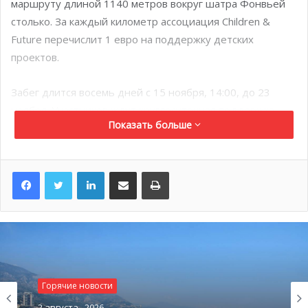
маршруту длиной 1140 метров вокруг шатра Фонвьей
столько. За каждый километр ассоциация Children &
Future перечислит 1 евро на поддержку детских
проектов.
Забег длится восемь дней с 15 ноября, 14:00, до 23
ноября. Участников ждут круглосуточная поддержка
Показать больше
волонтёров и зоны отдыха.
Прием заявок на участие еще открыт!
LinkedIn
Поделиться по электронной почте
Распечатать
Подробности
https://childrenandfuture.com/accueil-
children/
Праздничное шоу «Остров
сокровищ»
Горячие новости
2 августа , 2026