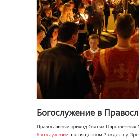
Богослужение в Правос
Православный приход Святых Царственных М
богослужении
, посвященном Рождеству Пр