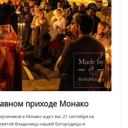
лавном приходе Монако
учеников в Монако ждет вас 21 сентября на
есвятой Владычицы нашей Богородицы и