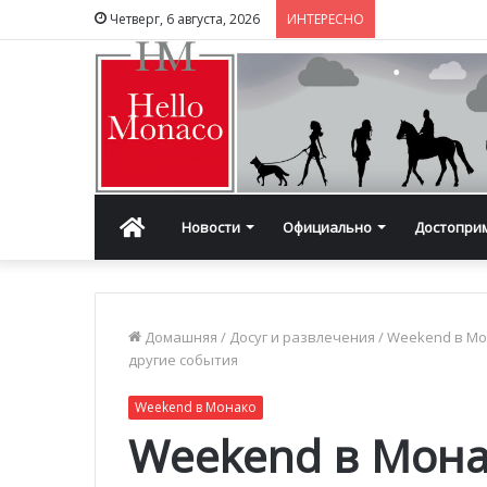
Четверг, 6 августа, 2026
ИНТЕРЕСНО
Главная
Новости
Официально
Достопри
Домашняя
/
Досуг и развлечения
/
Weekend в М
другие события
Weekend в Монако
Weekend в Монак