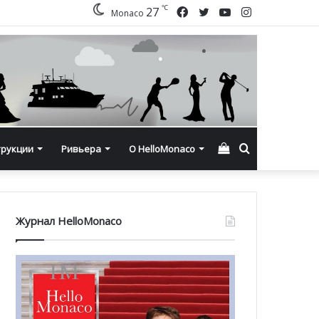
℃
Facebook
Twitter
YouTube
Instagram
27
Monaco
Смотреть
Искать
трукции
Ривьера
О HelloMonaco
корзину
Журнал HelloMonaco