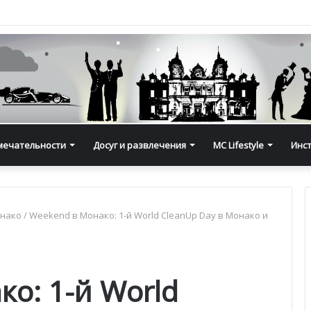
мечательности
Досуг и развлечения
MC Lifestyle
Инс
онако
/
Weekend в Монако: 1-й World CleanUp Day в Монако и
о: 1-й World