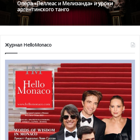
Опера «Пеллеас и Мелизанда» и уроки
Каннский кинофестиваль по традиции представит
аргентинского танго
лучшие фильмы года самых разных жанров.
Журнал HelloMonaco
© Paramount Pictures Corporation – Jim Carrey, The Truman Show de Peter
Weir / Graphic Design © Hartland Villa
Выставка современного