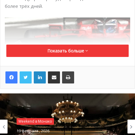
более трёх дней.
Показать больше
LinkedIn
Поделиться по электронной почте
Распечатать
@ acm.mc
Каннский кинофестиваль 2022
28 мая во Дворце фестивалей и конгрессов на
Weekend в Монако
набережной Круазетт в Каннах завершается
19 февраля , 2026
знаменитый
Каннский кинофестиваль 2022
. 75-й