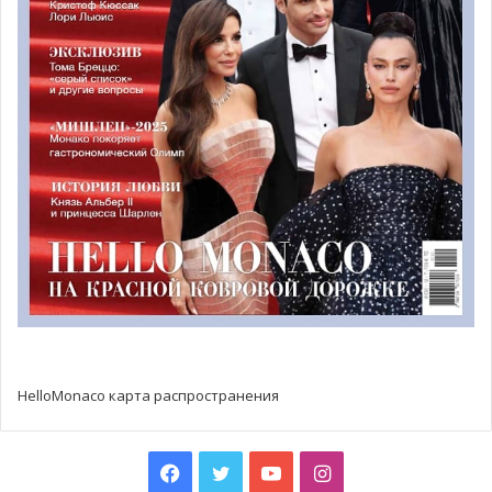
искусства «LUX MUNDI (Свет
мира)»
В Епархиальном доме Агора проходит выставка
современного искусства
«LUX MUNDI (Свет мира)»
,
организованная епархией Монако.
HelloMonaco карта распространения
Facebook
Twitter
YouTube
Instagram