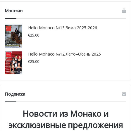
Магазин
Hello Monaco №13 Зима 2025-2026
€
25.00
Hello Monaco №12 Лето–Осень 2025
€
25.00
e-Rallye Monte-Carlo в Монако
Это будет поистине исторический момент! 12 октября
35 автомобилей, абсолютно не загрязняющих
Подписка
окружающую среду, отправятся в трёхдневное ралли из
Фонтенбло до самого Княжества Монако.
Новости из Монако и
Соревнование будет состоять из трех этапов.
эксклюзивные предложения
Гонку под названием
e-Rallye Monte-Carlo
,