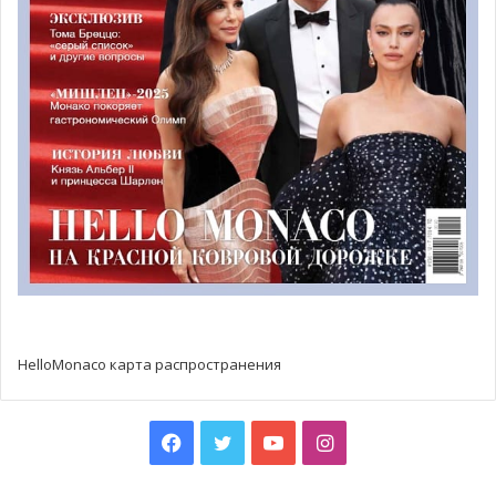
Запись на мероприятия:
organisation@thebiochef.com
.
Подробная программа фестиваля на сайте:
www.route-
du-gout.com
.
Вход на фестиваль свободный. Вход на ужин-банкет в
день открытия только по приглашениям.
HelloMonaco карта распространения
Facebook
Twitter
YouTube
Instagram