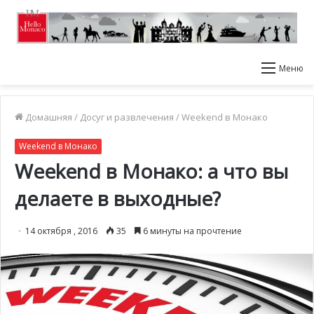
Меню
Домашняя
/
Досуг и развлечения
/
Weekend в Монако
Weekend в Монако
Weekend в Монако: а что вы
делаете в выходные?
14 октября , 2016
35
6 минуты на прочтение