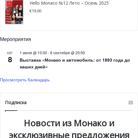
конкурируют на этой сцене? eRallye Monte-Carlo
Hello Monaco №12 Лето – Осень 2025
является прекрасной возможностью заявить о себе и
€
19.00
обеспечить себе победу.
Мероприятия
1 июля @ 10:00
-
6 сентября @ 20:00
АВГ
8
Выставка «Монако и автомобиль: от 1893 года до
наших дней»
Просмотреть Календарь
Подписка
Богослужение в Православном
приходе Монако
Новости из Монако и
эксклюзивные предложения
Православный приход Святых Царственных Мучеников