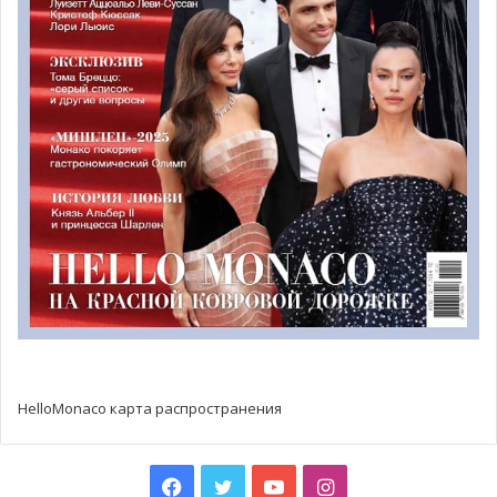
Концерт Риты Оры в Монако
В рамках Летнего фестиваля Монте-Карло 2022 в
воскресенье 31 июля 2022 года на сцене в Монако
выступит мега популярная
поп-исполнительница Рита
Ора
. После знаменитого фестиваля Lollapalooza, певица
приедет в Монако, чтобы выступить в Salle des Etoiles.
Зажигательные танцевальные хиты, масштабное
танцевальное и световое шоу — вот то без чего не
обходится ни один концерт исполнительницы.
Рок шоу от Simple Minds
После 7 лет перерыва
группа Simple Minds
даст
HelloMonaco карта распространения
эксклюзивный концерт в Монако. В среду 3 августа 2022
года в 20:00 на сцене Salle des Etoiles шотландская
музыкальная группа покажет, что такое настоящий рок.
Facebook
Twitter
YouTube
Instagram