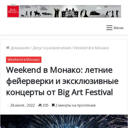
Меню
Домашняя
/
Досуг и развлечения
/
Weekend в Монако
Weekend в Монако
Weekend в Монако: летние
фейерверки и эксклюзивные
концерты от Big Art Festival
28 июля , 2022
205
2 минуты на прочтение