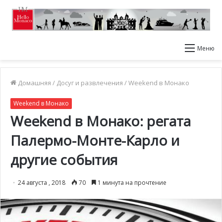
Меню
Домашняя
/
Досуг и развлечения
/
Weekend в Монако
Weekend в Монако
Weekend в Монако: регата
Палермо-Монте-Карло и
другие события
24 августа , 2018
70
1 минута на прочтение