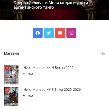
Опера «Пеллеас и Мелизанда» и уроки
белым песком. Финиш в Монте-Карло с его
аргентинского танго
небоскребами, шумом и гамом самого гламурного
курорта Лазурного побережья. Регата пройдет через
спокойные моря и через шквалы ветра в районе
Корсики, Сардинии и малых островов. Это настоящее
Facebook
Twitter
YouTube
Instagram
испытание умений и проверка морского искусства.
Не пропустите финиш этого красивого спортивного
Магазин
состязания!
Hello Monaco №14 Весна 2026
€
19.00
Hello Monaco №13 Зима 2025-2026
€
19.00