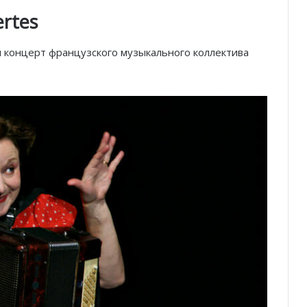
rtes
я концерт французского музыкального коллектива