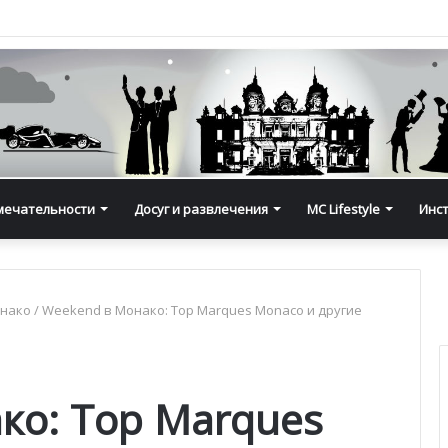
мечательности
Досуг и развлечения
MC Lifestyle
Инс
онако
/
Weekend в Монако: Top Marques Monaco и другие
ко: Top Marques