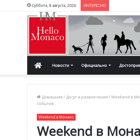
Суббота, 8 августа, 2026
ИНТЕРЕСНО
Главная
Новости
Официально
Достопри
Домашняя
/
Досуг и развлечения
/
Weekend в М
события
Weekend в Монако
Weekend в Мона