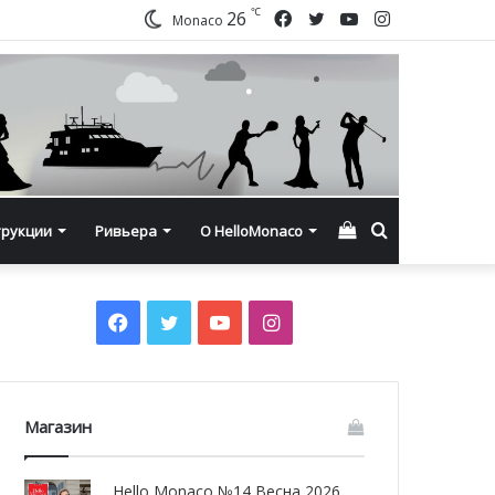
℃
Facebook
Twitter
YouTube
Instagram
26
Monaco
Смотреть
Искать
трукции
Ривьера
О HelloMonaco
корзину
Facebook
Twitter
YouTube
Instagram
Магазин
Hello Monaco №14 Весна 2026