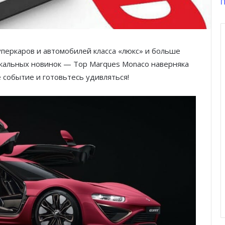
П
перкаров и автомобилей класса «люкс» и больше
кальных новинок — Top Marques Monaco наверняка
 событие и готовьтесь удивляться!