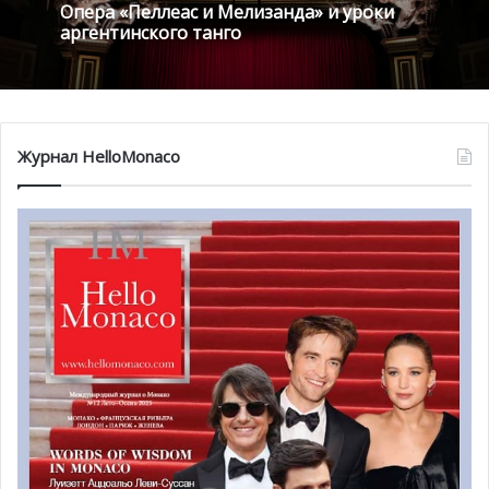
Опера «Пеллеас и Мелизанда» и уроки
аргентинского танго
Журнал HelloMonaco
Соревнования по спортивным
танцам Trophée du Rocher
11 января в пространстве Лео Ферре в пятый раз
пройдут соревнования по спортивным танцам под
названием
Trophée du Rocher
.
Каждый год пары из разных уголков Европы борются за
главный приз. В мероприятии участвуют танцоры всех
возрастов, начиная с шести лет. Они исполняют