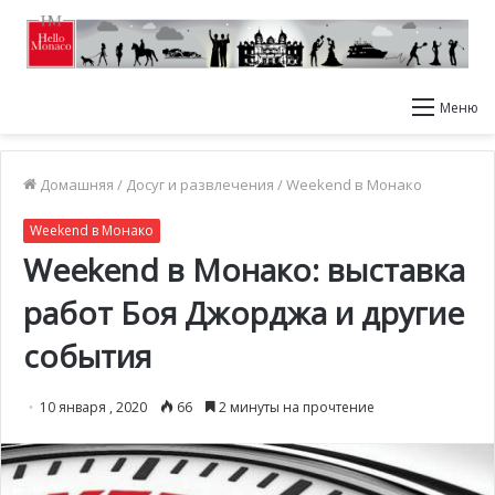
Меню
Домашняя
/
Досуг и развлечения
/
Weekend в Монако
Weekend в Монако
Weekend в Монако: выставка
работ Боя Джорджа и другие
события
10 января , 2020
66
2 минуты на прочтение