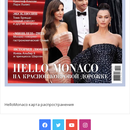
информационным системам
Les Assises de la sécurité
17 октября в Монако завершается
20-е Заседание по
цифровой безопасности
Монако (Les Assises de la
sécurité). В течение четырех дней в Форуме Гримальди
будут проходить многочисленные конференции,
круглые столы, семинары, частные консультации,
партнерский форум, также запланированы выступления
спикеров, тематические демонстрации и обмен опытом.
Для всех желающих будет предусмотрено пространство
для нетворкинга.
HelloMonaco карта распространения
Facebook
Twitter
YouTube
Instagram