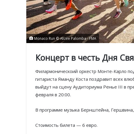
Monaco Run © Alizée Palomba - FMA
Концерт в честь Дня Св
Филармоническоий оркестр Монте-Карло под
гитариста Яманду Коста поздравит всех вл
выйдут на сцену Аудиториума Ренье III в п
февраля в 20:00.
В программе музыка Бернштейна, Гершвина,
Стоимость билета — 6 евро.