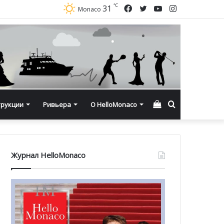
℃
Facebook
Twitter
YouTube
Instagram
31
Monaco
Смотреть
Искать
трукции
Ривьера
О HelloMonaco
корзину
Журнал HelloMonaco