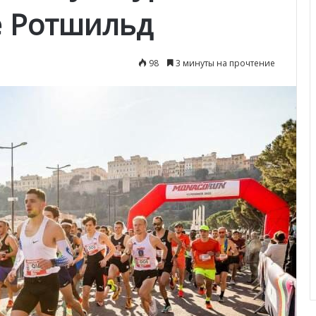
е Ротшильд
98
3 минуты на прочтение