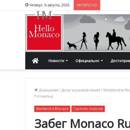
Четверг, 6 августа, 2026
ИНТЕРЕСНО
Главная
Новости
Официально
Достопри
Домашняя
/
Досуг и развлечения
/
Weekend в М
Ротшильд
Weekend в Монако
Горячие новости
Забег Monaco R