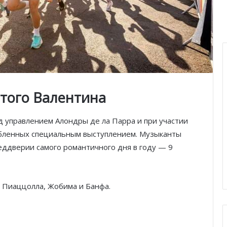
ятого Валентина
 управлением Алондры де ла Парра и при участии
юбленных специальным выступлением. Музыканты
реддверии самого романтичного дня в году — 9
 Пиаццолла, Жобима и Банфа.