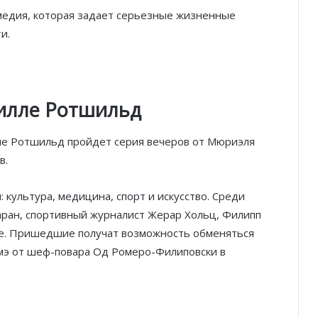
медия, которая задает серьезные жизненные
и.
вилле Ротшильд
лле Ротшильд пройдет серия вечеров от Мюриэля
в.
 культура, медицина, спорт и искусство. Среди
аран, спортивный журналист Жерар Хольц, Филипп
ре. Пришедшие получат возможность обменяться
рмэ от шеф-повара Од Ромеро-Филиповски в