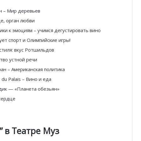
он – Мир деревьев
е, орган любви
ики к эмоциям – учимся дегустировать вино
ует спорт и Олимпийские игры!
стиля: вкус Ротшильдов
тво устной речи
ан – Американская политика
 du Palais – Вино и еда
ьдик — «Планета обезьян»
 сердце
” в Театре Муз