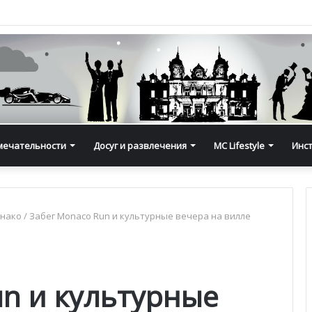
мечательности
Досуг и развлечения
MC Lifestyle
Инс
онако
/
Забег Monaco Run и культурные вечера на вилле
un и культурные