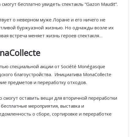
 смогут бесплатно увидеть спектакль “Gazon Maudit”.
вует о неверном муже Лоране и его ничего не
стливой буржуазной жизнью. Но однажды возле их
вая встреча меняет жизнь героев спектакля…
naCollecte
стью специальной акции от Société Monégasque
дского благоустройства. Инициатива MonaCollecte
Князь Альбер II и Принцесса
ние предметов и переработку отходов.
Шарлен посетили 77-й Бал
Красного Креста Монако
 смогут оставить вещи для вторичной переработки
Шарль Леклер вновь в борьбе:
 бесплатные мероприятия, выставка и
Ferrari набирает скорость перед
омленность о сборе, сортировке и переработке
паузой
SBM и Be Safe Monaco продлили