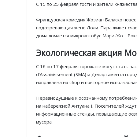
С 15 по 25 февраля гости и жители княжества
Французская комедия Жозиан Баласко повест
подозревающая жене Лоли. Пара живет сча
дома ломается микроавтобус Мари-Жо… Роко
Экологическая акция Mo
С 16 по 17 февраля горожане могут стать ча
d’Assainissement (SMA) и Департамента горо
направлена на сбор и повторное использова
Неравнодушные к осознанному потреблению
на набережной Антуана I. Посетителей ждут
информационные стенды, повышающие освед
мусора.