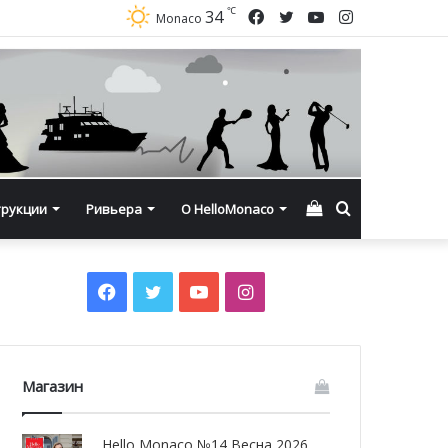
℃
Facebook
Twitter
YouTube
Instagram
34
Monaco
Смотреть
Искать
трукции
Ривьера
О HelloMonaco
корзину
Facebook
Twitter
YouTube
Instagram
Магазин
Hello Monaco №14 Весна 2026