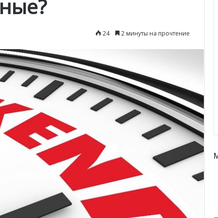
дные?
24
2 минуты на прочтение