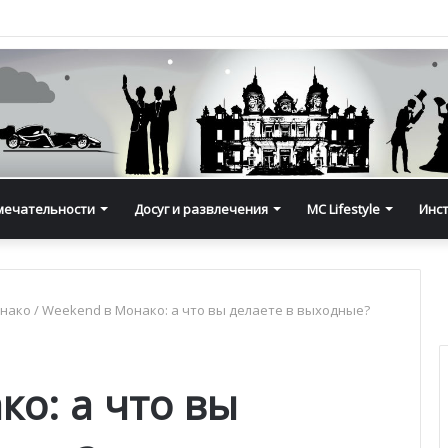
мечательности
Досуг и развлечения
MC Lifestyle
Инс
онако
/
Weekend в Монако: а что вы делаете в выходные?
о: а что вы