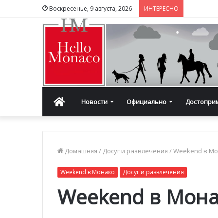
Воскресенье, 9 августа, 2026
ИНТЕРЕСНО
Главная
Новости
Официально
Достопри
Домашняя
/
Досуг и развлечения
/
Weekend в М
Weekend в Монако
Досуг и развлечения
Weekend в Монак