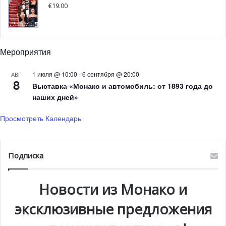
€
19.00
В субботу вечером, при поддержке Альбера II и
ассоциации Bio Chef Global Spirit, состоится органический
гала-ужин «Chefs Love The Planet». Девять шеф-поваров
Мероприятия
предложат гостям блюда, приготовленные
исключительно с использованием местных, сезонных,
1 июля @ 10:00
-
6 сентября @ 20:00
АВГ
8
органических продуктов.
Выставка «Монако и автомобиль: от 1893 года до
наших дней»
Просмотреть Календарь
Подписка
Новости из Монако и
эксклюзивные предложения