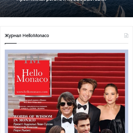
Расписание аукциона:
Четверг 12 мая 2016
18:30 – открытие аукциона, аукционный предпоказ
Журнал HelloMonaco
Пятница 13 мая 2016
10:00-19:00 – аукционный предпоказ, ознакомление с
лотами
Суббота 14 мая 2016
9:00-12:00 – аукционный предпоказ, ознакомление с
лотами
12:00 – начало аукциона (аукцион продлится в среднем
3-4 часа)
16:00-18:00 – прием после
аукциона[/otw_shortcode_info_box]