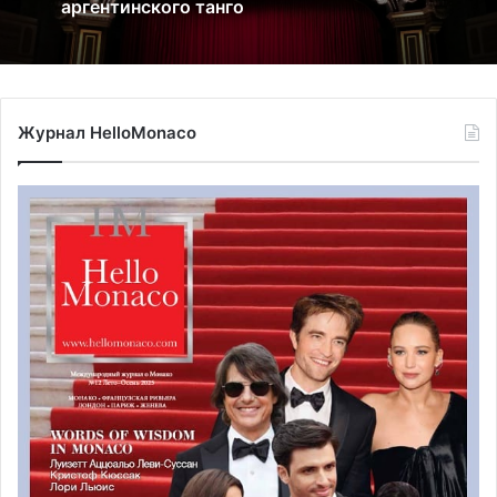
аргентинского танго
Подробности на
сайте:
https://www.montecarlopoloclub.mc/
Журнал HelloMonaco
Monte-Carlo Violin Masters. «Олимпийские игры»
скрипачей в Монако