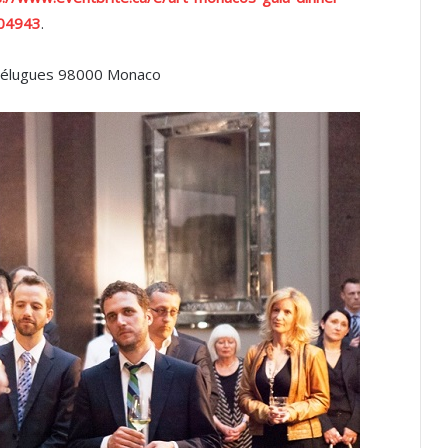
804943
.
pélugues 98000 Monaco