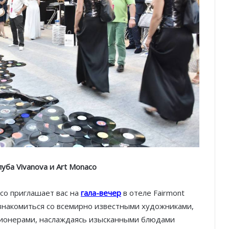
луба Vivanova и Art Monaco
aco приглашает вас на
гала-вечер
в отеле Fairmont
ознакомиться со всемирно известными художниками,
ционерами, наслаждаясь изысканными блюдами