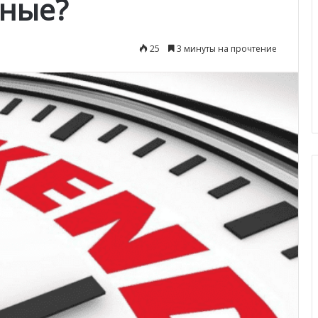
дные?
25
3 минуты на прочтение