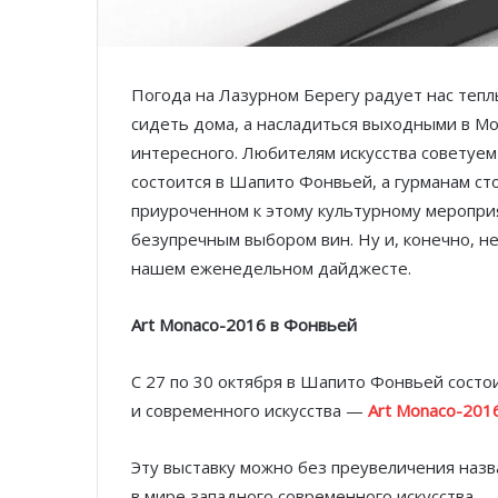
Погода на Лазурном Берегу радует нас тепл
сидеть дома, а насладиться выходными в Мон
интересного. Любителям искусства советуем
состоится в Шапито Фонвьей, а гурманам сто
приуроченном к этому культурному меропри
безупречным выбором вин. Ну и, конечно, н
нашем еженедельном дайджесте.
Art Monaco-2016 в Фонвьей
С 27 по 30 октября в Шапито Фонвьей сост
и современного искусства —
Art Monaco-201
Эту выставку можно без преувеличения наз
в мире западного современного искусства.