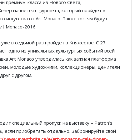
н премиум-класса из Нового Света,
 Вечер начнется с фуршета, который пройдет в
 искусства от Art Monaco. Также гостям будут
rt Monaco-2016.
 уже в седьмой раз пройдет в Княжестве. С 27
мет одно из уникальных культурных событий всей
авка Art Monaco утвердилась как важная платформа
ереи, молодые художники, коллекционеры, ценители
друг с другом.
одит специальный пропуск на выставку – Patron’s
0€, если приобретать отдельно. Забронируйте свой
s://www.eventbrite.ca/e/art-monacos-gala-dinner-