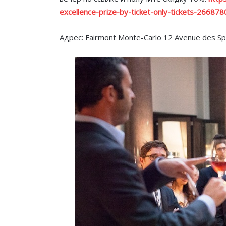
excellence-prize-by-ticket-only-tickets-26687
Адрес: Fairmont Monte-Carlo 12 Avenue des S