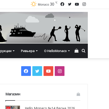
℃
Facebook
Twitter
YouTube
Instagram
30
Monaco
Смотреть
Искать
трукции
Ривьера
О HelloMonaco
корзину
Facebook
Twitter
YouTube
Instagram
Магазин
Hello Monaco №14 Весна 2026