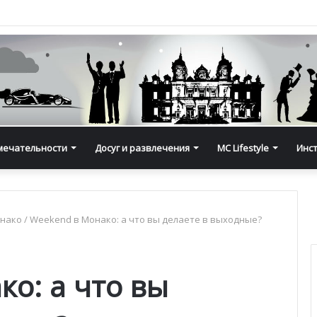
мечательности
Досуг и развлечения
MC Lifestyle
Инс
онако
/
Weekend в Монако: а что вы делаете в выходные?
о: а что вы