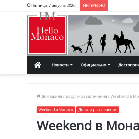
Пятница, 7 августа, 2026
ИНТЕРЕСНО
Главная
Новости
Официально
Достопри
Домашняя
/
Досуг и развлечения
/
Weekend в М
Weekend в Монако
Досуг и развлечения
Weekend в Монак