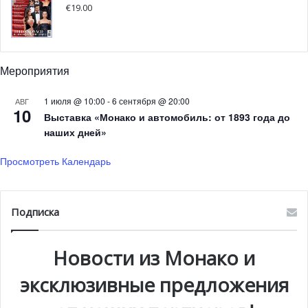
€
19.00
Международный фестиваль
органной музыки
Мероприятия
Со 2 июля по 20 августа в Кафедральном соборе Монако
пройдет
Международный фестиваль органной музыки
.
1 июля @ 10:00
-
6 сентября @ 20:00
АВГ
10
Выставка «Монако и автомобиль: от 1893 года до
наших дней»
На этом престижном фестивале собираются всемирно
известные мастера из Франции, Великобритании,
Просмотреть Календарь
Швеции и Германии. Концерты будут проходить
каждое воскресенье.
Подписка
2 июля состоится концерт Ken Cowan (Canada).
Новости из Монако и
эксклюзивные предложения