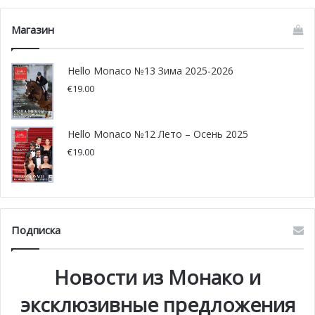
премии Лоуренса Оливье.
Магазин
Hello Monaco №13 Зима 2025-2026
€
19.00
Hello Monaco №12 Лето – Осень 2025
€
19.00
Монегасский клуб Harley-
Davidson отмечает свое 25-
Подписка
летие
Новости из Монако и
Если Вы владелец или просто любитель мотоциклов, то
эксклюзивные предложения
Вам точно нужно быть в субботу 19 августа в порту