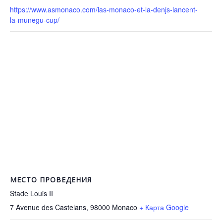
https://www.asmonaco.com/las-monaco-et-la-denjs-lancent-
la-munegu-cup/
МЕСТО ПРОВЕДЕНИЯ
Stade Louis II
7 Avenue des Castelans, 98000
Monaco
+ Карта Google