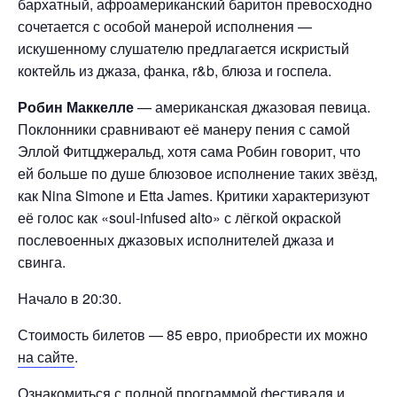
бархатный, афроамериканский баритон превосходно
сочетается с особой манерой исполнения —
искушенному слушателю предлагается искристый
коктейль из джаза, фанка, r&b, блюза и госпела.
Робин Маккелле
— американская джазовая певица.
Поклонники сравнивают её манеру пения с самой
Эллой Фитцджеральд, хотя сама Робин говорит, что
ей больше по душе блюзовое исполнение таких звёзд,
как Nina Simone и Etta James. Критики характеризуют
её голос как «soul-infused alto» с лёгкой окраской
послевоенных джазовых исполнителей джаза и
свинга.
Начало в 20:30.
Стоимость билетов — 85 евро, приобрести их можно
на сайте
.
Ознакомиться с полной программой фестиваля и