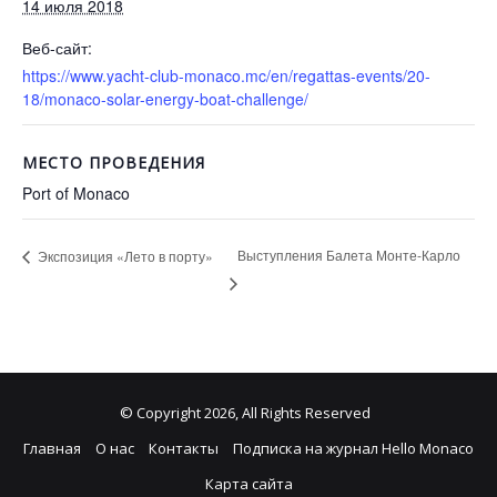
14 июля 2018
Веб-сайт:
https://www.yacht-club-monaco.mc/en/regattas-events/20-
18/monaco-solar-energy-boat-challenge/
МЕСТО ПРОВЕДЕНИЯ
Port of Monaco
Выступления Балета Монте-Карло
Экспозиция «Лето в порту»
© Copyright 2026, All Rights Reserved
Главная
О нас
Контакты
Подписка на журнал Hello Monaco
Карта сайта