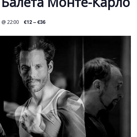
 Балета Монте-Карло
€12 – €36
 @ 22:00