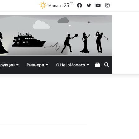
℃
Facebook
Twitter
YouTube
Instagram
25
Monaco
Смотреть
Искать
трукции
Ривьера
О HelloMonaco
корзину