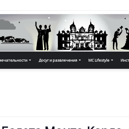
мечательности
Досуг и развлечения
MC Lifestyle
Инс