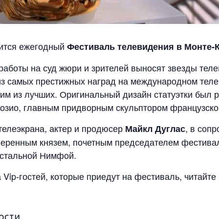
оится ежегодный
Фестиваль телевидения в Монте-
 работы на суд жюри и зрителей выносят звезды теле
 из самых престижных наград на международном те
им из лучших. Оригинальный дизайн статуэтки был 
зио, главным придворным скульптором французског
 телеэкрана, актер и продюсер
, в соп
Майкл Дуглас
уверенным князем, почетным председателем фестива
устальной Нимфой.
Vip-гостей, которые приедут на фестиваль, читайт
ОСТИ