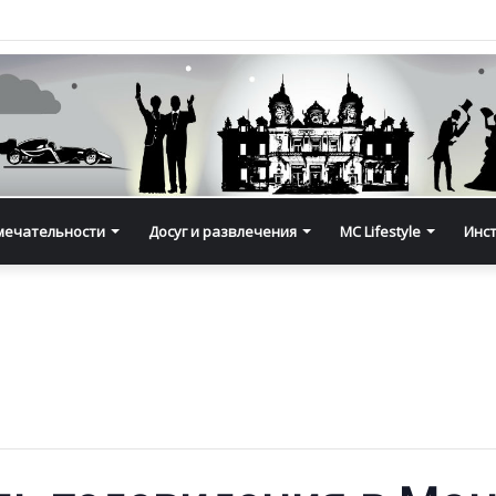
мечательности
Досуг и развлечения
MC Lifestyle
Инс