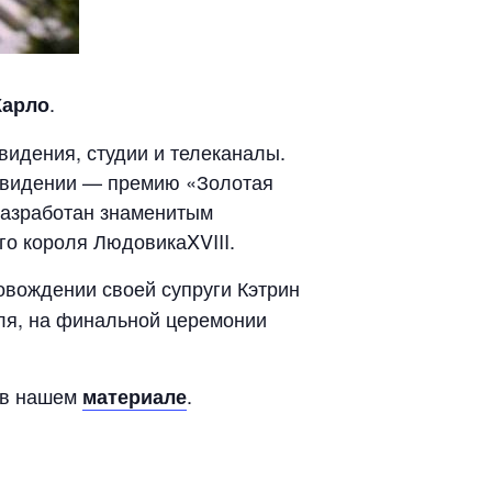
.
Карло
видения, студии и телеканалы.
левидении — премию «Золотая
разработан знаменитым
о короля ЛюдовикаXVIII.
ровождении своей супруги Кэтрин
ля, на финальной церемонии
е в нашем
.
материале