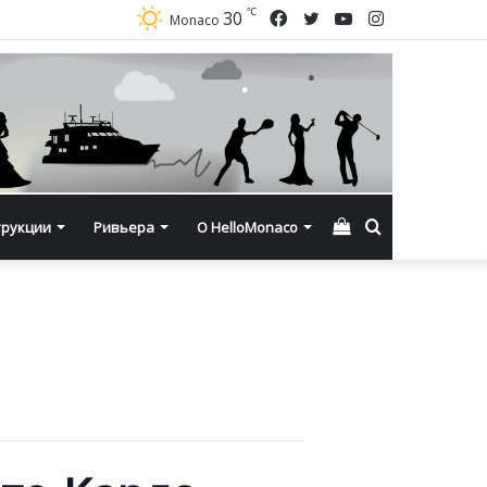
℃
Facebook
Twitter
YouTube
Instagram
30
Monaco
Смотреть
Искать
трукции
Ривьера
О HelloMonaco
корзину