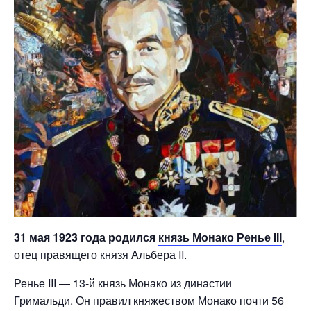
31 мая 1923 года родился
князь Монако Ренье III
,
отец правящего князя Альбера II.
Ренье III — 13-й князь Монако из династии
Гримальди. Он правил княжеством Монако почти 56