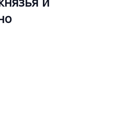
князья и
но