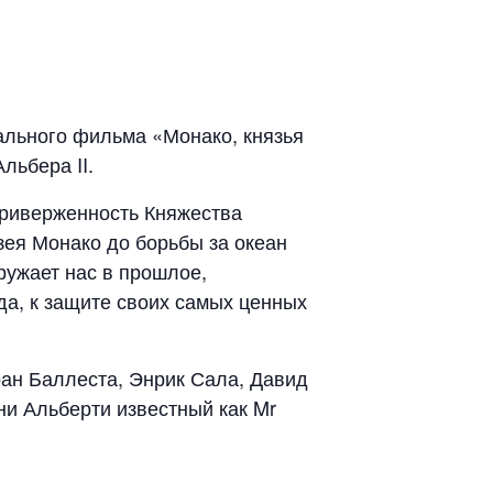
тального фильма «Монако, князья
льбера II.
приверженность Княжества
зея Монако до борьбы за океан
гружает нас в прошлое,
да, к защите своих самых ценных
ран Баллеста, Энрик Сала, Давид
ни Альберти известный как Mr