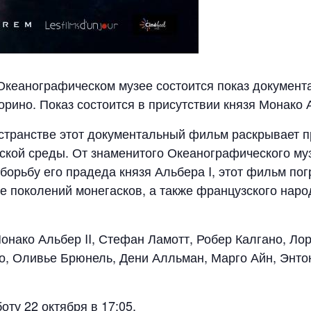
в Океанографическом музее состоится показ докумен
рино. Показ состоится в присутствии князя Монако А
остранстве этот документальный фильм раскрывает 
ской среды. От знаменитого Океанографического му
 борьбу его прадеда князя Альбера I, этот фильм по
 поколений монегасков, а также французского наро
нако Альбер II, Стефан Ламотт, Робер Калгано, Ло
о, Оливье Брюнель, Дени Алльман, Марго Айн, Энто
оту 22 октября в 17:05.