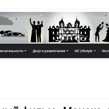
мечательности
Досуг и развлечения
MC Lifestyle
Инс