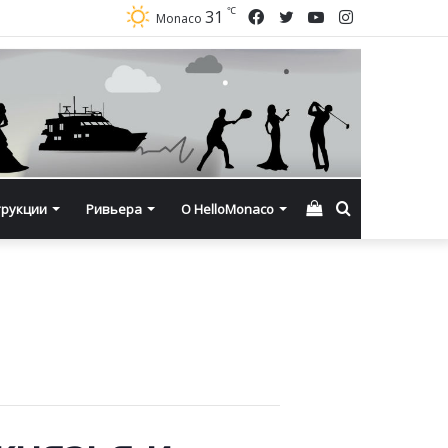
℃
Facebook
Twitter
YouTube
Instagram
31
Monaco
Смотреть
Искать
трукции
Ривьера
О HelloMonaco
корзину