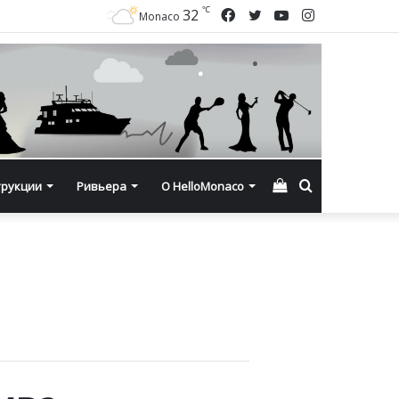
℃
Facebook
Twitter
YouTube
Instagram
32
Monaco
Смотреть
Искать
трукции
Ривьера
О HelloMonaco
корзину