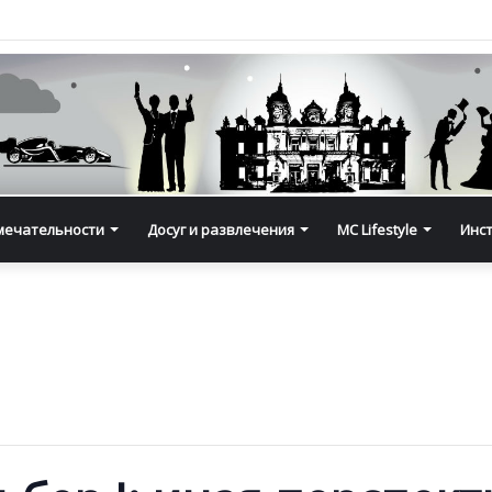
мечательности
Досуг и развлечения
MC Lifestyle
Инс