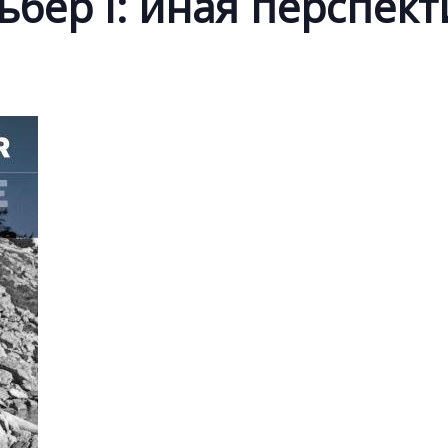
ьбер I: иная перспект