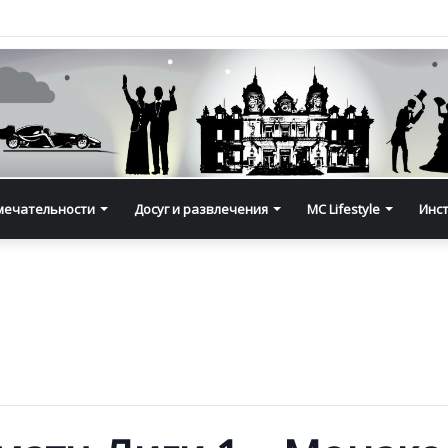
мечательности
Досуг и развлечения
MC Lifestyle
Инс