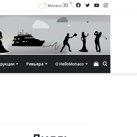
℃
Facebook
Twitter
YouTube
Instagram
30
Monaco
Смотреть
Искать
трукции
Ривьера
О HelloMonaco
корзину