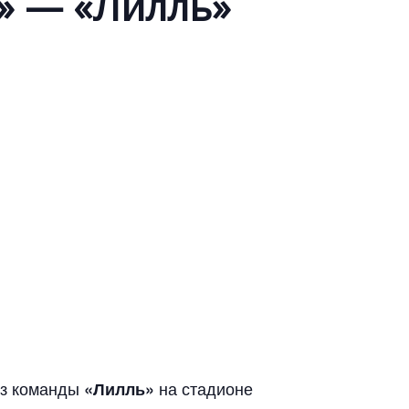
» — «Лилль»
из команды
на стадионе
«Лилль»