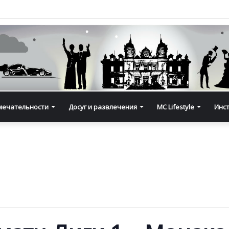
мечательности
Досуг и развлечения
MC Lifestyle
Инс