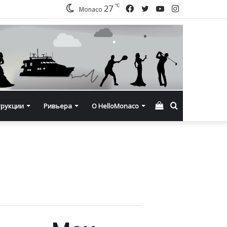
℃
Facebook
Twitter
YouTube
Instagram
27
Monaco
Смотреть
Искать
трукции
Ривьера
О HelloMonaco
корзину