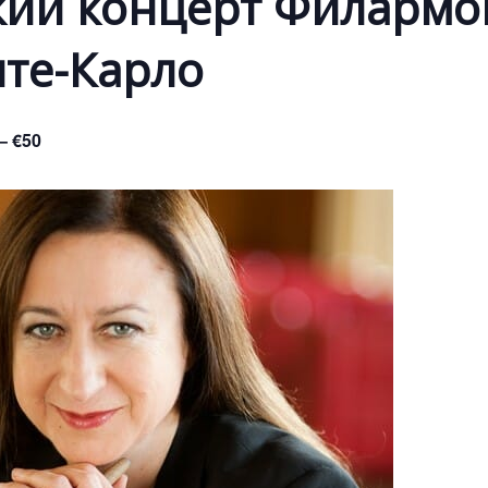
ий концерт Филармо
нте-Карло
– €50