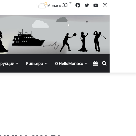
℃
Facebook
Twitter
YouTube
Instagram
33
Monaco
Смотреть
Искать
трукции
Ривьера
О HelloMonaco
корзину