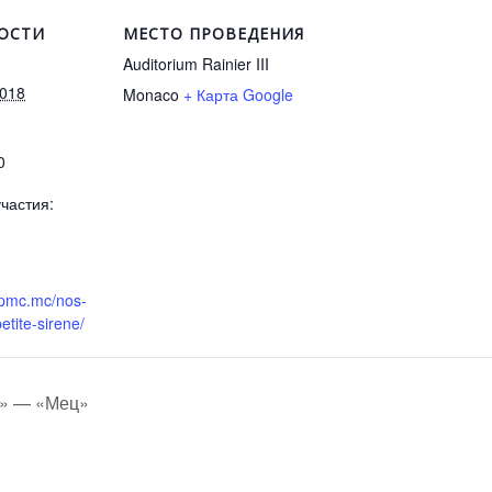
ОСТИ
МЕСТО ПРОВЕДЕНИЯ
Auditorium Rainier III
2018
Monaco
+ Карта Google
0
частия:
opmc.mc/nos-
etite-sirene/
о» — «Мец»