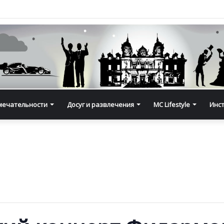
мечательности
Досуг и развлечения
MC Lifestyle
Инс