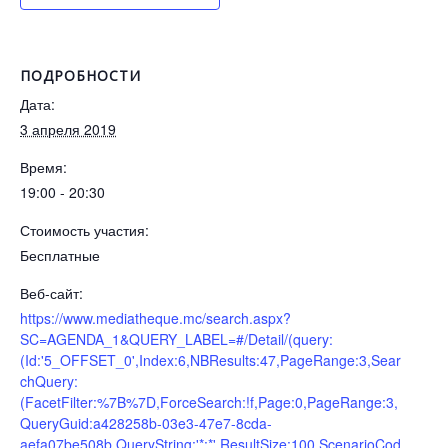
ПОДРОБНОСТИ
Дата:
3 апреля 2019
Время:
19:00 - 20:30
Стоимость участия:
Бесплатные
Веб-сайт:
https://www.mediatheque.mc/search.aspx?
SC=AGENDA_1&QUERY_LABEL=#/Detail/(query:
(Id:'5_OFFSET_0',Index:6,NBResults:47,PageRange:3,Sear
chQuery:
(FacetFilter:%7B%7D,ForceSearch:!f,Page:0,PageRange:3,
QueryGuid:a428258b-03e3-47e7-8cda-
aefa07be508b,QueryString:'*:*',ResultSize:100,ScenarioCod