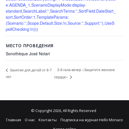
e:AGENDA_1,ScenarioDisplayMode:display-
standard,SearchLabel:'',SearchTerms:'',SortField:DateStart_
sort,SortOrder:1,TemplateParams:
(Scenario:'',Scope:Default,Size:!n,Source:'',Support:''),UseS
pellChecking:!n)))
МЕСТО ПРОВЕДЕНИЯ
Sonothèque José Notari
3-й гала-вечер «Защитите женское
Занятия для детей от 6-7
лет
сердце»
© Copyright 2026, All Rights Reserved
Главная
О нас
Контакты
Подписка на журнал Hello Monaco
Карта сайта