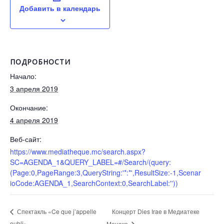
Добавить в календарь
ПОДРОБНОСТИ
Начало:
3 апреля 2019
Окончание:
4 апреля 2019
Веб-сайт:
https://www.mediatheque.mc/search.aspx?
SC=AGENDA_1&QUERY_LABEL=#/Search/(query:
(Page:0,PageRange:3,QueryString:'*:*',ResultSize:-1,Scenar
ioCode:AGENDA_1,SearchContext:0,SearchLabel:''))
Концерт Dies Irae в Медиатеке
Спектакль «Ce que j’appelle
oubli»
Монако