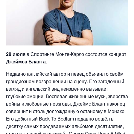
28 июля
в Спортинге Монте-Карло состоится концерт
Джеймса Бланта
.
Недавно английский автор и певец объявил о своём
грандиозном возвращении на сцену. Его загадочный
взгляд и ангельский вид неизменно вызывает
глубокие эмоции. Воспевая жизненные муки, зверства
войны и любовные невзгоды, Джеймс Блант наконец
совершит и столь долгожданную остановку в Монако.
Его дебютный Back To Bedlam недавно вошёл в
десятку самых продаваемых альбомов десятилетия,
став настоящей классикой. Своим Once Upon A Mind