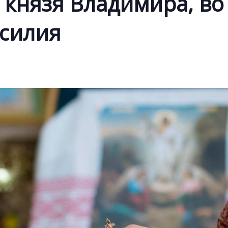
. князя Владимира, во
силия