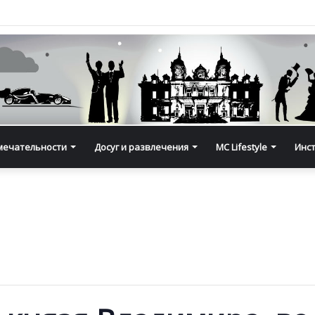
мечательности
Досуг и развлечения
MC Lifestyle
Инс