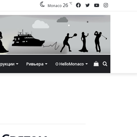
℃
Facebook
Twitter
YouTube
Instagram
26
Monaco
Смотреть
Искать
трукции
Ривьера
О HelloMonaco
корзину