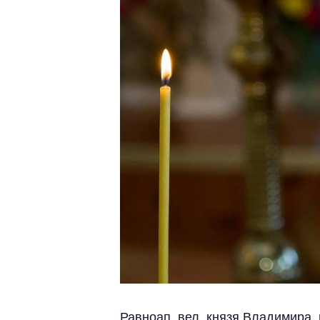
Равноап. вел. князя Владимира,