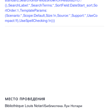
standard,SearchGridFieldsShownOnResultsDTO:!
(),SearchLabel:'',SearchTerms:'',SortField:DateStart_sort,So
rtOrder:1,TemplateParams:
(Scenario:'',Scope:Default,Size:!n,Source:'',Support:'',UseCo
mpact:!f),UseSpellChecking:!n)))
МЕСТО ПРОВЕДЕНИЯ
Bibliothèque Louis Notari/Библиотека Луи Нотари