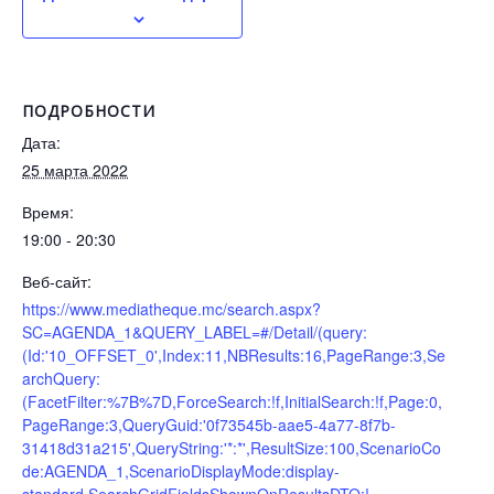
ПОДРОБНОСТИ
Дата:
25 марта 2022
Время:
19:00 - 20:30
Веб-сайт:
https://www.mediatheque.mc/search.aspx?
SC=AGENDA_1&QUERY_LABEL=#/Detail/(query:
(Id:'10_OFFSET_0',Index:11,NBResults:16,PageRange:3,Se
archQuery:
(FacetFilter:%7B%7D,ForceSearch:!f,InitialSearch:!f,Page:0,
PageRange:3,QueryGuid:'0f73545b-aae5-4a77-8f7b-
31418d31a215',QueryString:'*:*',ResultSize:100,ScenarioCo
de:AGENDA_1,ScenarioDisplayMode:display-