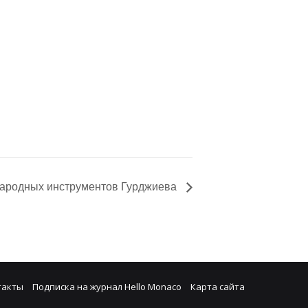
 народных инструментов Гурджиева
такты
Подписка на журнал Hello Monaco
Карта сайта