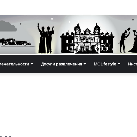
мечательности
Досуг и развлечения
MC Lifestyle
Инс