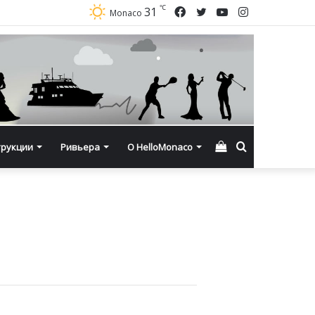
℃
Facebook
Twitter
YouTube
Instagram
31
Monaco
Смотреть
Искать
трукции
Ривьера
О HelloMonaco
корзину