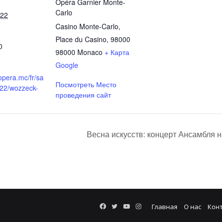
Opéra Garnier Monte-
Carlo
022
Casino Monte-Carlo,
Place du Casino, 98000
0
98000
Monaco
+ Карта
Google
opera.mc/fr/sa
Посмотреть Место
22/wozzeck-
проведения сайт
Весна искусств: концерт Ансамбля
Facebook
Twitter
YouTube
Instagram
Главная
О нас
Кон