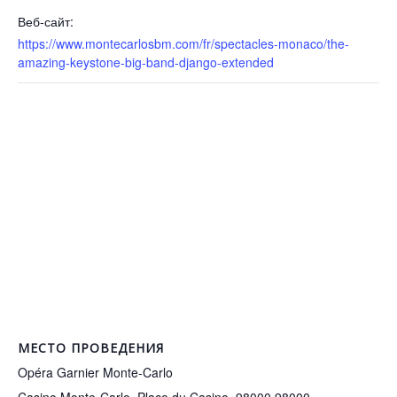
Веб-сайт:
https://www.montecarlosbm.com/fr/spectacles-monaco/the-
amazing-keystone-big-band-django-extended
МЕСТО ПРОВЕДЕНИЯ
Opéra Garnier Monte-Carlo
Casino Monte-Carlo, Place du Casino, 98000
98000