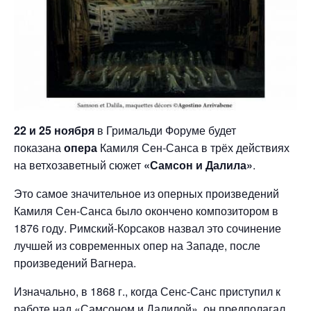
22 и
25 ноября
в Гримальди Форуме будет
показана
опера
Камиля Сен-Санса в трёх действиях
на ветхозаветный сюжет
«Самсон и Далила»
.
Это самое значительное из оперных произведений
Камиля Сен-Санса было окончено композитором в
1876 году. Римский-Корсаков назвал это сочинение
лучшей из современных опер на Западе, после
произведений Вагнера.
Изначально, в 1868 г., когда Сенс-Санс приступил к
работе над «Самсоном и Далилой», он предполагал