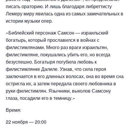
писать ораторию. И лишь благодаря либреттисту
Лемеру миру явилась одна из самых замечательных в
истории музыки опер.
«Библейский персонаж Самсон — израильский
богатырь, который прославился в войнах с
филистимлянами. Много раз враги израильтян,
филистимляне, покушались убить его, но всегда
безуспешно. Богатыря погубила любовь к
филистимлянке Далиле. Узнав, что сила героя
заключается в его длинных волосах, она во время сна
остригла их, а затем передала своего любовника в
руки филистимлян. Язычники, выколов Самсону
глаза, посадили его в темницу.»
Время:
22 ноября — 20:00