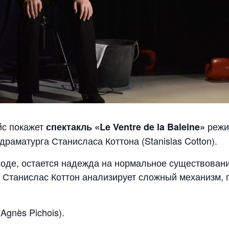
йс покажет
режи
спектакль «Le Ventre de la Baleine»
 драматурга Станисласа Коттона (Stanislas Cotton).
ходе, остается надежда на нормальное существовани
м Станислас Коттон анализирует сложный механизм,
gnès Pichois).