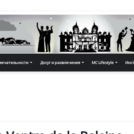
мечательности
Досуг и развлечения
MC Lifestyle
Инс