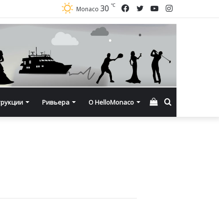
℃
Facebook
Twitter
YouTube
Instagram
30
Monaco
Смотреть
Искать
трукции
Ривьера
О HelloMonaco
корзину