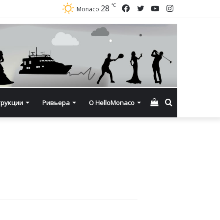
℃
Facebook
Twitter
YouTube
Instagram
28
Monaco
Смотреть
Искать
трукции
Ривьера
О HelloMonaco
корзину