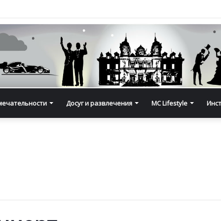
мечательности
Досуг и развлечения
MC Lifestyle
Инс