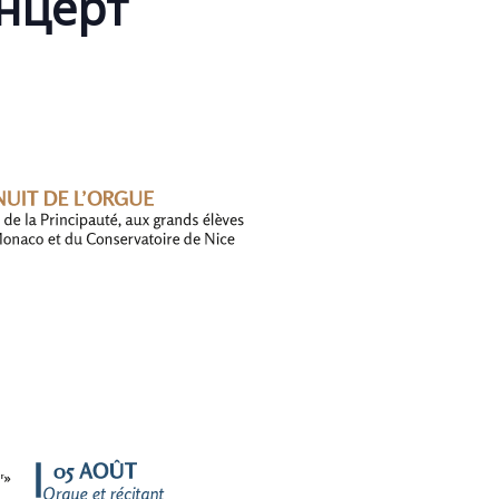
нцерт