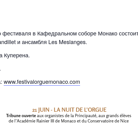
го фестиваля в Кафедральном соборе Монако состои
andillet и ансамбля Les Meslanges.
а Куперена.
.
а:
www.festivalorguemonaco.com