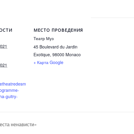
ОСТИ
МЕСТО ПРОВЕДЕНИЯ
Театр Муз
2021
45 Boulevard du Jardin
Exotique, 98000
Monaco
+ Карта Google
2021
.letheatredesm
rogramme-
ha-guitry-
еста ненависти»