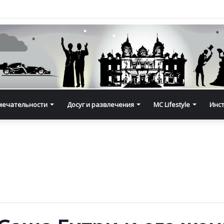
мечательности
Досуг и развлечения
MC Lifestyle
Инс