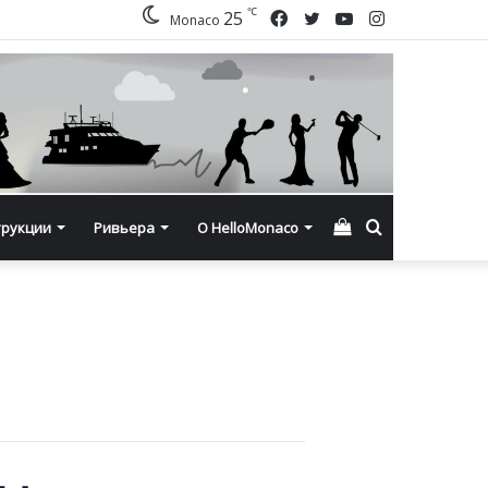
℃
Facebook
Twitter
YouTube
Instagram
25
Monaco
Смотреть
Искать
трукции
Ривьера
О HelloMonaco
корзину