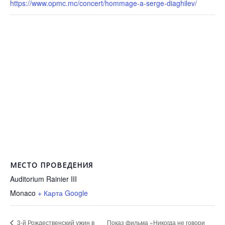
https://www.opmc.mc/concert/hommage-a-serge-diaghilev/
МЕСТО ПРОВЕДЕНИЯ
Auditorium Rainier III
Monaco
+ Карта Google
Показ фильма «Никогда не говори
3-й Рождественский ужин в