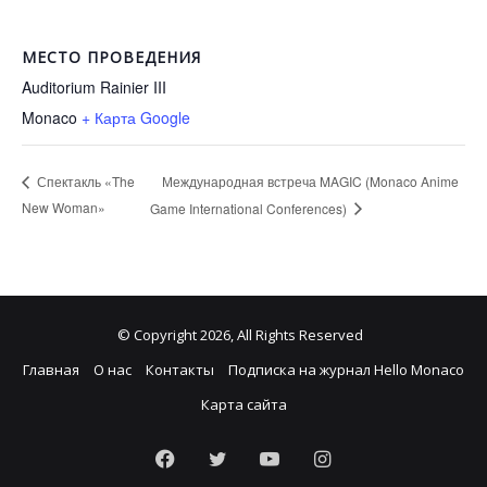
МЕСТО ПРОВЕДЕНИЯ
Auditorium Rainier III
Monaco
+ Карта Google
Международная встреча MAGIC (Monaco Anime
Спектакль «The
New Woman»
Game International Conferences)
© Copyright 2026, All Rights Reserved
Главная
О нас
Контакты
Подписка на журнал Hello Monaco
Карта сайта
Facebook
Twitter
YouTube
Instagram