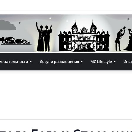
мечательности
Досуг и развлечения
MC Lifestyle
Инс