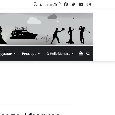
℃
Facebook
Twitter
YouTube
Instagram
25
Monaco
Смотреть
Искать
трукции
Ривьера
О HelloMonaco
корзину