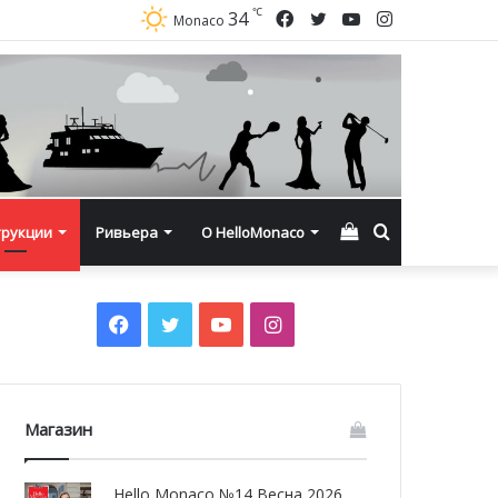
℃
Facebook
Twitter
YouTube
Instagram
34
Monaco
Смотреть
Искать
трукции
Ривьера
О HelloMonaco
корзину
Facebook
Twitter
YouTube
Instagram
Магазин
Hello Monaco №14 Весна 2026