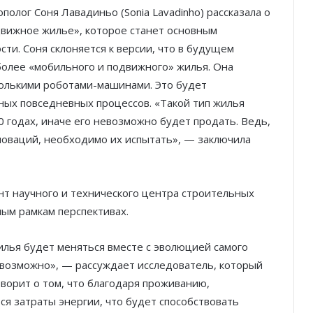
полог Соня Лавадиньо (Sonia Lavadinho) рассказала о
одвижное жилье», которое станет основным
и. Соня склоняется к версии, что в будущем
более «мобильного и подвижного» жилья. Она
колькими роботами-машинами. Это будет
ных повседневных процессов. «Такой тип жилья
 годах, иначе его невозможно будет продать. Ведь,
Mareterra, новый квартал,
новаций, необходимо их испытать», — заключила
отвоеванный у моря
Недвижимость в Монако:
ент научного и технического центра строительных
великолепные квартиры с
ным рамкам перспективах.
прекрасными видами
илья будет меняться вместе с эволюцией самого
Элитная недвижимость: MONTE-
евозможно», — рассуждает исследователь, который
CARLO SUN и MIRABEAU
оворит о том, что благодаря проживанию,
я затраты энергии, что будет способствовать