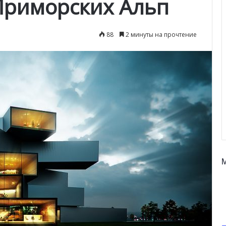
Приморских Альп
88
2 минуты на прочтение