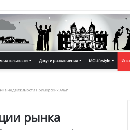
мечательности
Досуг и развлечения
MC Lifestyle
Инс
нка недвижимости Приморских Альп
ции рынка