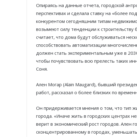
Опираясь на данные отчета, городской антро
перспективах и сделала ставку на «более п
конкурентом сегодняшним типам недвижимост
возымеют силу тенденции к строительству 
считает, что дома будут обслуживаться нес
способствовать автоматизации многочислен
должен стать экспериментальным уже в 2030
чтобы почувствовать всю прелесть таких ин
Соня.
Ален Могар (Alain Maugard), бывший презид
работ, рассказал о более близких по времен
Он придерживается мнения о том, что тип ж
города. «Иначе жить в городских центрах н
верит в экономический рост городов. Ален г
сконцентрированному в городах, уменьшатьс