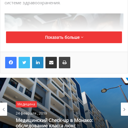
системе здравоохранения.
Показать больше
LinkedIn
Поделиться по электронной почте
Распечатать
Рейтинг по статистике
Медицина
здравоохранения
24 февраля , 2019
Медицинский Сheck-up в Монако:
обследование класса люкс