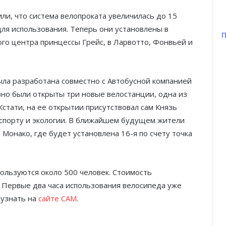
и, что система велопроката увеличилась до 15
для использования. Теперь они установлены в
П
ного центра принцессы Грейс, в Ларвотто, Фонвьей и
Монако: единая система городского
транспорта
ыла разработана совместно с Автобусной компанией
вно были открыты три новые велостанции, одна из
Экологичный маршрут: как
стати, на ее открытии присутствовал сам Князь
велосипеды меняют Монако
 спорту и экологии. В ближайшем будущем жители
 Монако, где будет установлена 16-я по счету точка
Подземный город: как устроены
парковки Монако
пользуются около 500 человек. Стоимость
. Первые два часа использования велосипеда уже
Как устроена автобусная система
 узнать на
сайте CAM
.
княжества