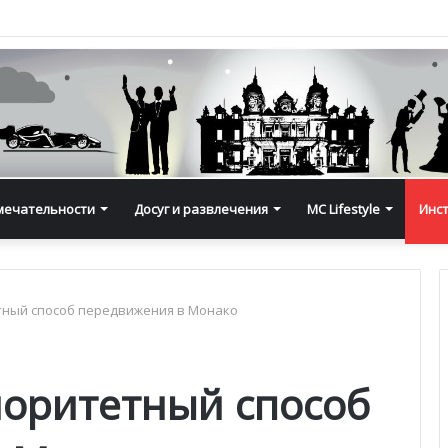
мечательности
Досуг и развлечения
MC Lifestyle
Инс
тный способ передвижения в Монако
иоритетный способ