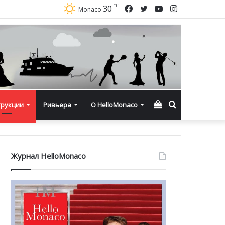
℃
Facebook
Twitter
YouTube
Instagram
30
Monaco
Смотреть
Искать
трукции
Ривьера
О HelloMonaco
корзину
Журнал HelloMonaco