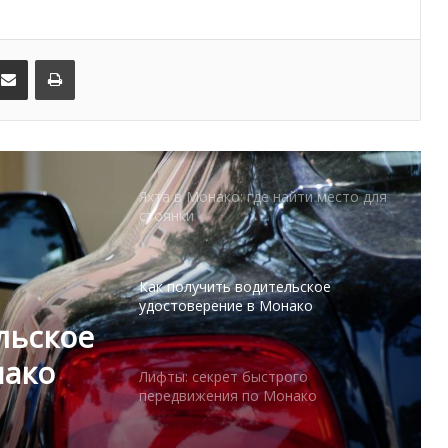
Банки Монако: счёт, минимальные
депозиты и новые требования
kedIn
Поделиться по электронной почте
Распечатать
Яхта в Монако: где найти место для
стоянки
Как получить водительское
удостоверение в Монако
Лифты: секрет быстрого
передвижения по Монако
ого
Нулевая терпимость: Монако
нако
меняет культуру вождения
льское