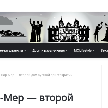
мечательности
Досуг и развлечения
MC Lifestyle
Инс
сюр-Мер — второй дом русской аристократии
-Мер — второй