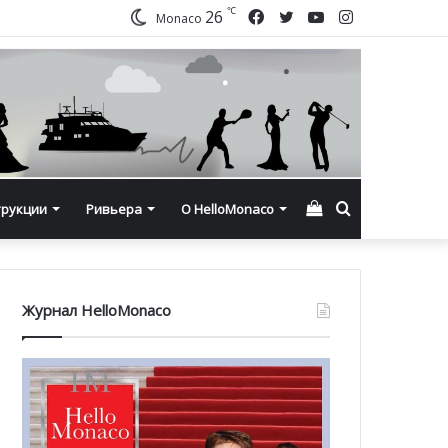
℃
Facebook
Twitter
YouTube
Instagram
26
Monaco
Смотреть
Искать
трукции
Ривьера
О HelloMonaco
корзину
Журнал HelloMonaco