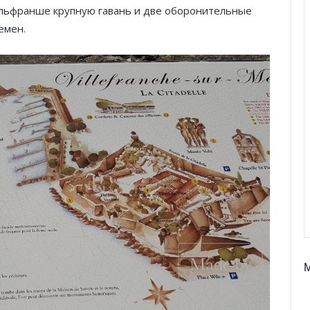
ильфранше крупную гавань и две оборонительные
емен.