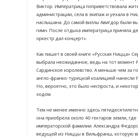
Виктор. Императрица поприветствовала жит
администрации, села в экипаж и уехала в Н
наслышана. До самой виллы Авигдор были вы
гимн. После отдыха императрица приняла дел
оркестр дал концерт».
Как пишет в своей книге «Русская Ницца» С
выбрала неожиданное, ведь на тот момент 
Сардинское королевство. А меньше чем за го
англо-франко-турецкой коалицией нанесли 
Но, вероятно, это было неспроста, и некото
ходом.
Тем не менее именно здесь пятидесятилетн
она приобрела около 40 гектаров земли, где
императорской фамилии. Александра Федоро
ведущей из Ниццы в Вильфранш, которую в