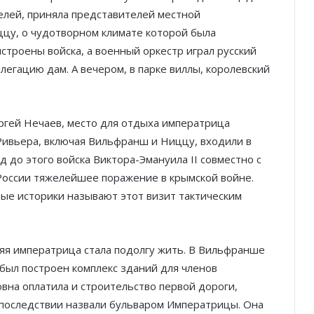
елей, приняла представителей местной
иццу, о чудотворном климате которой была
строены войска, а военный оркестр играл русский
егацию дам. А вечером, в парке виллы, королевский
ергей Нечаев, место для отдыха императрица
Ривьера, включая Вильфранш и Ниццу, входили в
д до этого войска Виктора-Эмануила II совместно с
России тяжелейшее поражение в крымской войне.
рые историки называют этот визит тактическим
яя императрица стала подолгу жить. В Вильфранше
 был построен комплекс зданий для членов
вна оплатила и строительство первой дороги,
последствии назвали бульваром Императрицы. Она