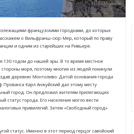
лизлежащими французскими городками, до которых
 расскажем о Вильфранш-сюр-Мер, который по праву
анции и одним из старейших на Ривьере.
я 130 годом до нашей эры. В то время местное
 стороны моря, поэтому многие из людей покинули
создав деревню Монтоливо. Датой основания города
аф Прованса Карл Анжуйский дал этому месту
льный город. Он предложил жителям прилегающих
ый статус города. Его население могло вести
налоговых привилегий. Затем «Свободный город»
угой статус. Именно в этот период герцог савойский