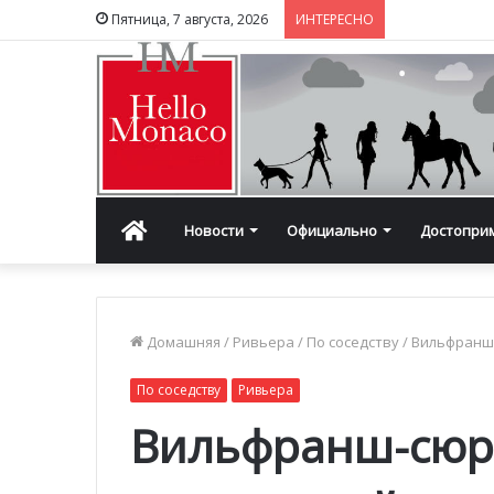
Пятница, 7 августа, 2026
ИНТЕРЕСНО
Главная
Новости
Официально
Достопри
Домашняя
/
Ривьера
/
По соседству
/
Вильфранш-
По соседству
Ривьера
Вильфранш-сюр