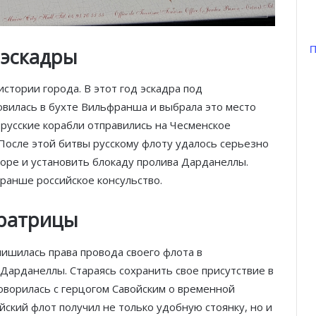
П
 эскадры
истории города. В этот год эскадра под
овилась в бухте Вильфранша и выбрала это место
русские корабли отправились на Чесменское
После этой битвы русскому флоту удалось серьезно
оре и установить блокаду пролива Дарданеллы.
франше российское консульство.
ератрицы
ишилась права провода своего флота в
Дарданеллы. Стараясь сохранить свое присутствие в
оворилась с герцогом Савойским о временной
йский флот получил не только удобную стоянку, но и