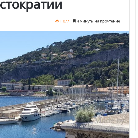
истократии
1 077
4 минуты на прочтение