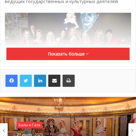
ведущих государственных и культурных деятелей.
Показать больше
LinkedIn
Поделиться по электронной почте
Распечатать
На фото: Донателла Кампиони, Селина Лафуэнте де Лавоза, Моника
Баккарди, Инна Майер, Сандрин Гарбанати-Нолль, Маркиза
Роберта Жиларди Сестито, принцесса Камилла Бурбонская и
Элизабет Вессель
Балы и Гала
27 июля , 2025