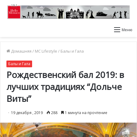
Меню
Домашняя
/
MC Lifestyle
/
Балы и Гала
Балы и Гала
Рождественский бал 2019: в
лучших традициях “Дольче
Виты”
19 декабря , 2019
288
1 минута на прочтение