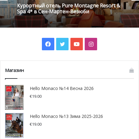
Курортный отель Pure Montagne Resort &
биомагазинам в Княжестве и в пешей доступности от
Spa 4* в Сен-Мартен-Везюби
него, чтобы вы всегда оставались здоровыми и
наполненными энергией.
Facebook
Twitter
YouTube
Instagram
Магазин
Hello Monaco №14 Весна 2026
€
19.00
Hello Monaco №13 Зима 2025-2026
€
19.00
@ unplash.com