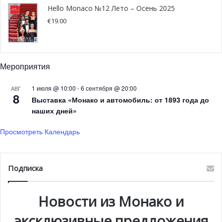
Hello Monaco №12 Лето – Осень 2025
СУПЕРМАРКЕТ CARREFOUR
€
19.00
Хороший выбор органических продуктов и сезонных
овощей и фруктов предлагает специализированный
Мероприятия
отделсупермаркета Carrefour. В отделе Le Marché de
Saison — Notre sélection Bio можно купить свежие
1 июля @ 10:00
-
6 сентября @ 20:00
АВГ
салаты, сочные яблоки, картофель с грядки, хрустящую
8
Выставка «Монако и автомобиль: от 1893 года до
морковь. Прямо рядом находится отдел с продуктами с
наших дней»
пометкой «Bio», где овощи и фрукты уже
Просмотреть Календарь
отсортированы, а на полках можно найти широкий
ассортимент органических продуктов: фермерскую
курицу, крупы и злаки, биойогурты и молочную
Подписка
продукцию. Carrefour определенно заслуживает
внимания за разнообразие органических товаров и
удобное расположение.
Новости из Монако и
эксклюзивные предложения
Centre Commercial Fontvieille